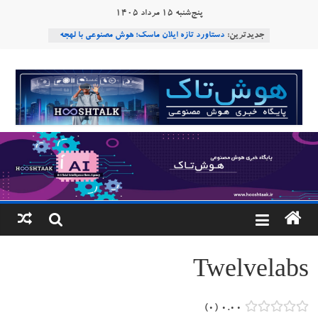
Ski
پنج‌شنبه ۱۵ مرداد ۱۴۰۵
t
جدیدترین:
دستاورد تازه ایلان ماسک؛ هوش مصنوعی با لهجه
conten
طبیعی فارسی
ربات «Aru» محصول شرکت فرانسوی Nio
هوشتاک
Robotics
ربات T‑800
|
Consensus.app
هوش مصنوعی با تنش‌های اجتماعی چه می‌کند؟
پایگاه
خبری
هوش
مصنوعی
Twelvelabs
www.hooshtaak.ir
۰
۰.۰۰