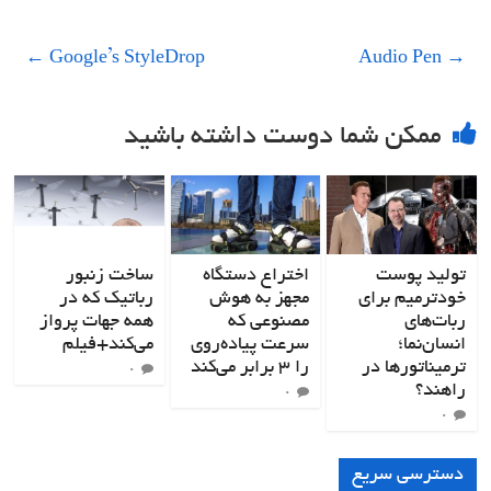
←
Google’s StyleDrop
Audio Pen
→
ممکن شما دوست داشته باشید
تولید پوست
اختراع دستگاه
ساخت زنبور
خودترمیم برای
مجهز به هوش
رباتیک که در
ربات‌های
مصنوعی که
همه جهات پرواز
انسان‌نما؛
سرعت پیاده‌روی
می‌کند+فیلم
ترمیناتورها در
را ۳ برابر می‌کند
۰
راهند؟
۰
۰
دسترسی سریع