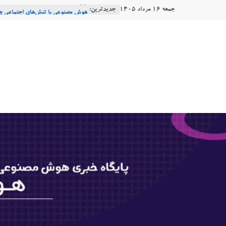
Ski
جمعه ۱۶ مرداد ۱۴۰۵
جدیدترین:
Consensus.app
t
هوش مصنوعی با تنش‌های اجتماعی چه
دستاورد تازه ایلان ماسک؛ هوش مصنو
conten
هوشتاک
طبیعی فارسی
Robotics
|
ربات T‑800
پایگاه
خبری
هوش
مصنوعی
www.hooshtaak.ir