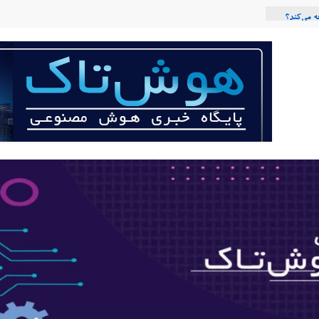
 می‌کند؟
عی با لهجه
ربات «Aru» محصول شرکت فرانسوی Nio