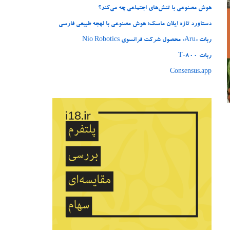
هوش مصنوعی با تنش‌های اجتماعی چه می‌کند؟
دستاورد تازه ایلان ماسک؛ هوش مصنوعی با لهجه طبیعی فارسی
ربات «Aru» محصول شرکت فرانسوی Nio Robotics
ربات T‑800
Consensus.app