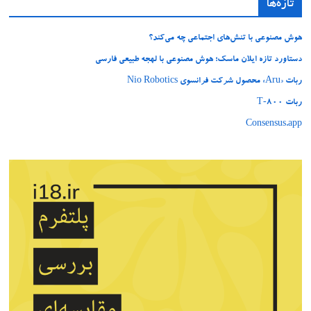
تازه‌ها
هوش مصنوعی با تنش‌های اجتماعی چه می‌کند؟
دستاورد تازه ایلان ماسک؛ هوش مصنوعی با لهجه طبیعی فارسی
ربات «Aru» محصول شرکت فرانسوی Nio Robotics
ربات T‑800
Consensus.app