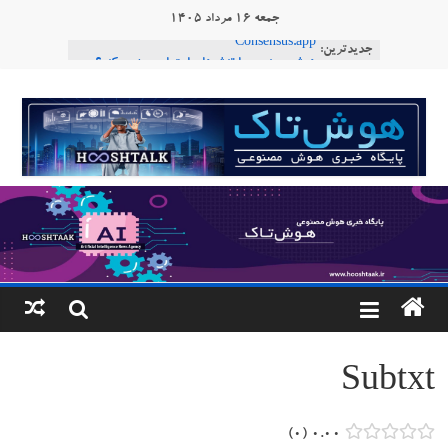
Ski
جمعه ۱۶ مرداد ۱۴۰۵
t
جدیدترین:
Consensus.app
conten
هوش مصنوعی با تنش‌های اجتماعی چه می‌کند؟
دستاورد تازه ایلان ماسک؛ هوش مصنوعی با لهجه
هوشتاک
طبیعی فارسی
ربات «Aru» محصول شرکت فرانسوی Nio
|
Robotics
ربات T‑800
پایگاه
خبری
هوش
مصنوعی
Subtxt
www.hooshtaak.ir
۰
۰.۰۰