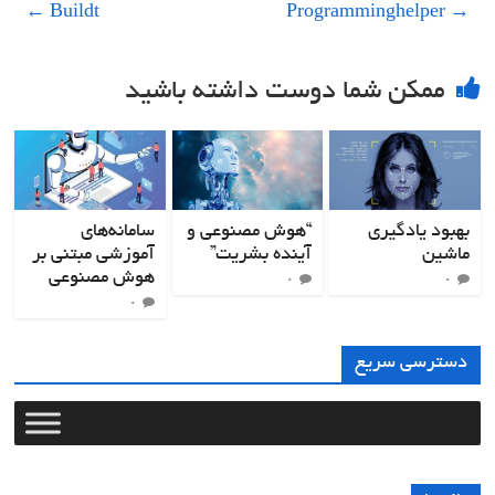
←
Buildt
Programminghelper
→
ممکن شما دوست داشته باشید
بهبود یادگیری
“هوش مصنوعی و
سامانه‌های
ماشین
آینده بشریت”
آموزشی مبتنی بر
هوش مصنوعی
۰
۰
۰
دسترسی سریع