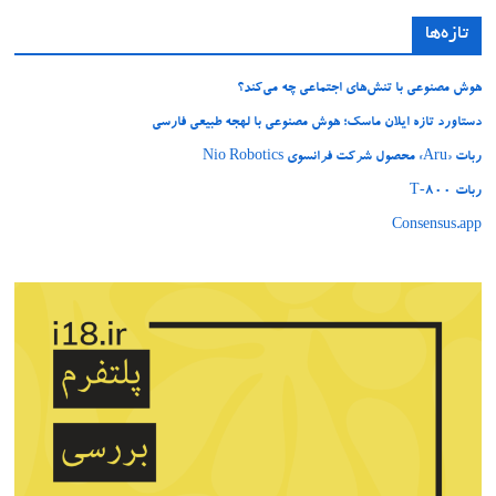
تازه‌ها
هوش مصنوعی با تنش‌های اجتماعی چه می‌کند؟
دستاورد تازه ایلان ماسک؛ هوش مصنوعی با لهجه طبیعی فارسی
ربات «Aru» محصول شرکت فرانسوی Nio Robotics
ربات T‑800
Consensus.app