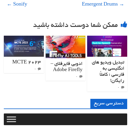
←
Sonify
Emergent Drums
→
ممکن شما دوست داشته باشید
تبدیل ویدیو های
MCTE 2023
ادوبی فایرفلای –
انگلیسی به
Adobe Firefly
۰
فارسی ؛ کاملاً
۰
رایگان!
۰
دسترسی سریع