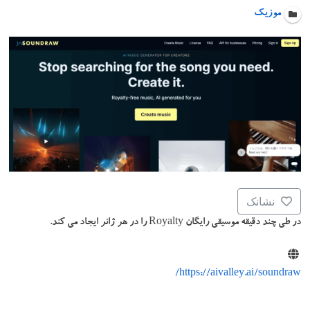
موزیک
نشانک
در طی چند دقیقه موسیقی رایگان Royalty را در هر ژانر ایجاد می کند.
https://aivalley.ai/soundraw/