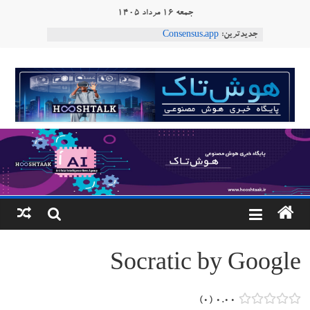
Ski
جمعه ۱۶ مرداد ۱۴۰۵
t
ربات T‑800
جدیدترین:
conten
Consensus.app
هوش مصنوعی با تنش‌های اجتماعی چه می‌کند؟
هوشتاک
دستاورد تازه ایلان ماسک؛ هوش مصنوعی با لهجه
طبیعی فارسی
ربات «Aru» محصول شرکت فرانسوی Nio
|
Robotics
پایگاه
خبری
هوش
مصنوعی
Socratic by Google
www.hooshtaak.ir
۰
۰.۰۰