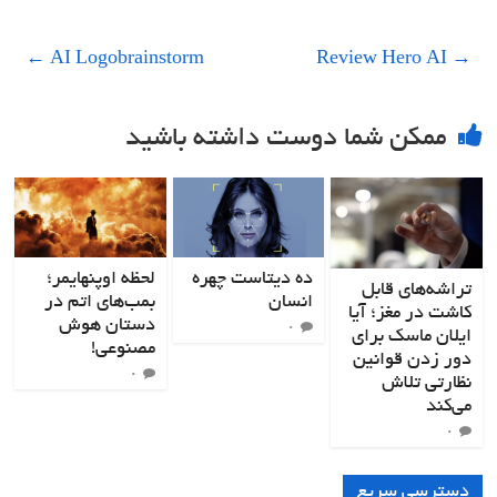
←
AI Logobrainstorm
Review Hero AI
→
ممکن شما دوست داشته باشید
ده دیتاست چهره
لحظه اوپنهایمر؛
تراشه‌های قابل
انسان
بمب‌های اتم در
کاشت در مغز؛ آیا
دستان هوش
۰
ایلان ماسک برای
مصنوعی!
دور زدن قوانین
۰
نظارتی تلاش
می‌کند
۰
دسترسی سریع