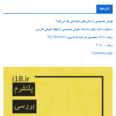
تازه‌ها
هوش مصنوعی با تنش‌های اجتماعی چه می‌کند؟
دستاورد تازه ایلان ماسک؛ هوش مصنوعی با لهجه طبیعی فارسی
ربات «Aru» محصول شرکت فرانسوی Nio Robotics
ربات T‑800
Consensus.app