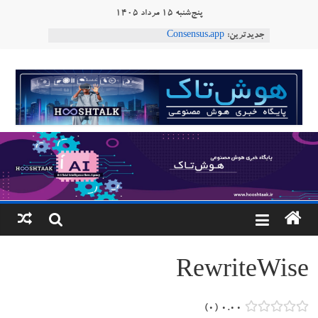
Ski
پنج‌شنبه ۱۵ مرداد ۱۴۰۵
t
جدیدترین:
Consensus.app
conten
هوش مصنوعی با تنش‌های اجتماعی چه می‌کند؟
دستاورد تازه ایلان ماسک؛ هوش مصنوعی با لهجه
هوشتاک
طبیعی فارسی
ربات «Aru» محصول شرکت فرانسوی Nio
|
Robotics
ربات T‑800
پایگاه
خبری
هوش
مصنوعی
RewriteWise
www.hooshtaak.ir
۰
۰.۰۰