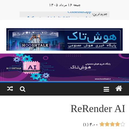
Ski
جمعه ۱۶ مرداد ۱۴۰۵
t
جدیدترین:
Consensus.app
conten
هوش مصنوعی با تنش‌های اجتماعی چه می‌کند؟
دستاورد تازه ایلان ماسک؛ هوش مصنوعی با لهجه
هوشتاک
طبیعی فارسی
ربات «Aru» محصول شرکت فرانسوی Nio
|
Robotics
ربات T‑800
پایگاه
خبری
هوش
مصنوعی
ReRender AI
www.hooshtaak.ir
۱
۴.۰۰