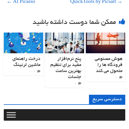
←
AI Picasso
QuickTools by Picsart
→
ممکن شما دوست داشته باشید
هوش مصنوعی
پنج نرم‌افزار
درخت راهنمای
فرودگاه ها را
مفید برای تنظیم
ماشین لرنینگ
متحول می کند
بهترین ساعت
۰
جلسات
۰
۰
دسترسی سریع