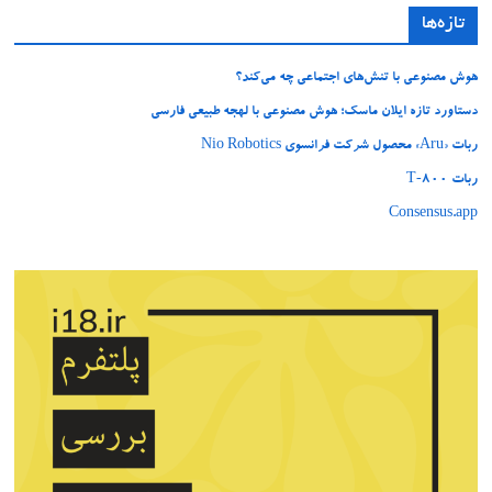
تازه‌ها
هوش مصنوعی با تنش‌های اجتماعی چه می‌کند؟
دستاورد تازه ایلان ماسک؛ هوش مصنوعی با لهجه طبیعی فارسی
ربات «Aru» محصول شرکت فرانسوی Nio Robotics
ربات T‑800
Consensus.app