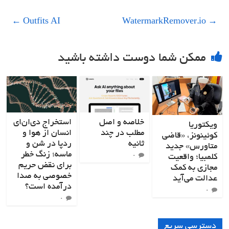
←
Outfits AI
WatermarkRemover.io
→
ممکن شما دوست داشته باشید
خلاصه و اصل
استخراج دی‌ان‌ای
ویکتوریا
مطلب در چند
انسان از هوا و
کوئینونز، «قاضی
ثانیه
ردپا در شن و
متاورس» جدید
ماسه؛ زنگ خطر
کلمبیا؛ واقعیت
۰
برای نقض حریم
مجازی به کمک
خصوصی به صدا
عدالت می‌آید
درآمده است؟
۰
۰
دسترسی سریع