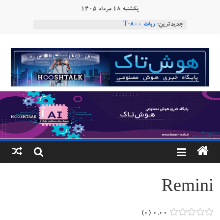
Ski
یکشنبه ۱۸ مرداد ۱۴۰۵
t
جدیدترین:
ربات T‑800
conten
Consensus.app
هوش مصنوعی با تنش‌های اجتماعی چه می‌کند؟
هوشتاک
دستاورد تازه ایلان ماسک؛ هوش مصنوعی با لهجه
طبیعی فارسی
|
ربات «Aru» محصول شرکت فرانسوی Nio
Robotics
پایگاه
خبری
هوش
مصنوعی
Remini
www.hooshtaak.ir
۰
۰.۰۰