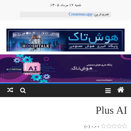
Ski
شنبه ۱۷ مرداد ۱۴۰۵
t
ربات T‑800
جدیدترین:
conten
Consensus.app
هوش مصنوعی با تنش‌های اجتماعی چه می‌کند؟
هوشتاک
دستاورد تازه ایلان ماسک؛ هوش مصنوعی با لهجه
طبیعی فارسی
ربات «Aru» محصول شرکت فرانسوی Nio
|
Robotics
پایگاه
خبری
هوش
مصنوعی
Plus AI
www.hooshtaak.ir
۰
۰.۰۰