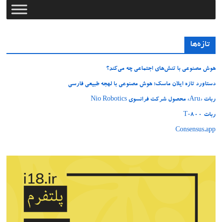
تازه‌ها
هوش مصنوعی با تنش‌های اجتماعی چه می‌کند؟
دستاورد تازه ایلان ماسک؛ هوش مصنوعی با لهجه طبیعی فارسی
ربات «Aru» محصول شرکت فرانسوی Nio Robotics
ربات T‑800
Consensus.app