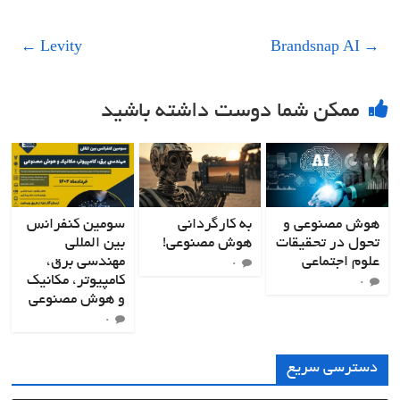
←
Levity
Brandsnap AI
→
ممکن شما دوست داشته باشید
هوش مصنوعی و
به کارگردانی
سومین کنفرانس
تحول در تحقیقات
هوش مصنوعی!
بین المللی
علوم اجتماعی
مهندسی برق،
۰
کامپیوتر، مکانیک
۰
و هوش مصنوعی
۰
دسترسی سریع