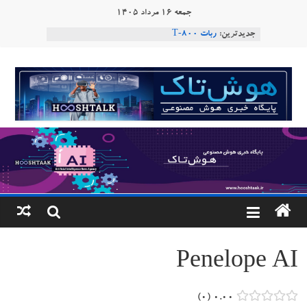
Ski
جمعه ۱۶ مرداد ۱۴۰۵
ربات «Aru» محصول شرکت فرانسوی Nio
t
جدیدترین:
Robotics
conten
ربات T‑800
Consensus.app
هوشتاک
هوش مصنوعی با تنش‌های اجتماعی چه می‌کند؟
دستاورد تازه ایلان ماسک؛ هوش مصنوعی با لهجه
|
طبیعی فارسی
پایگاه
خبری
هوش
مصنوعی
Penelope AI
www.hooshtaak.ir
۰
۰.۰۰