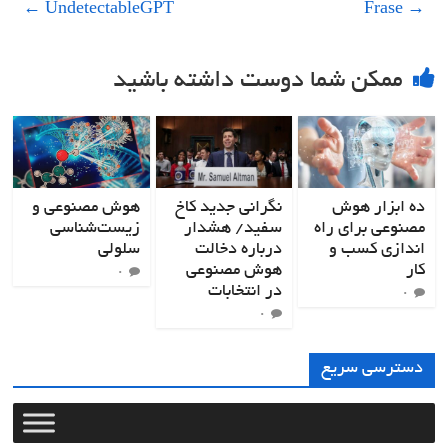
←
UndetectableGPT
Frase
→
ممکن شما دوست داشته باشید
ده ابزار هوش
نگرانی جدید کاخ
هوش مصنوعی و
مصنوعی برای راه
سفید/ هشدار
زیست‌شناسی
اندازی کسب و
درباره دخالت
سلولی
کار
هوش مصنوعی
۰
در انتخابات
۰
۰
دسترسی سریع