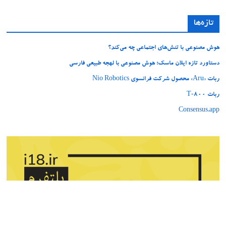
تازه‌ها
هوش مصنوعی با تنش‌های اجتماعی چه می‌کند؟
دستاورد تازه ایلان ماسک؛ هوش مصنوعی با لهجه طبیعی فارسی
ربات «Aru» محصول شرکت فرانسوی Nio Robotics
ربات T‑800
Consensus.app