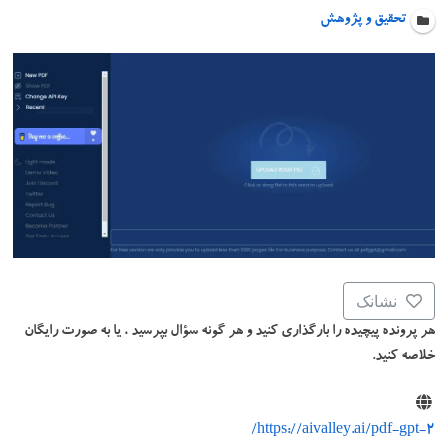
تحقیق و پژوهش
نشانک
هر پرونده پیچیده را بارگذاری کنید و هر گونه سؤال بپرسید ، یا به صورت رایگان
خلاصه کنید.
https://aivalley.ai/pdf-gpt-2/