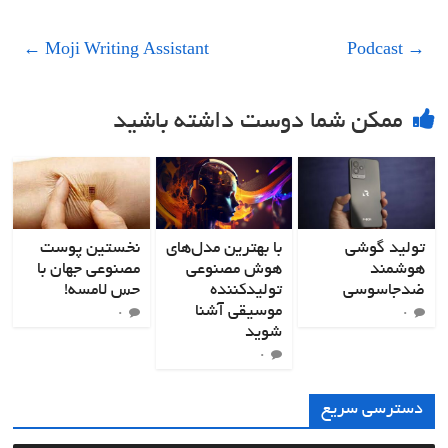
←
Moji Writing Assistant
Podcast
→
ممکن شما دوست داشته باشید
تولید گوشی
با بهترین مدل‌های
نخستین پوست
هوشمند
هوش مصنوعی
مصنوعی جهان با
ضدجاسوسی
تولیدکننده
حس لامسه!
موسیقی آشنا
۰
۰
شوید
۰
دسترسی سریع