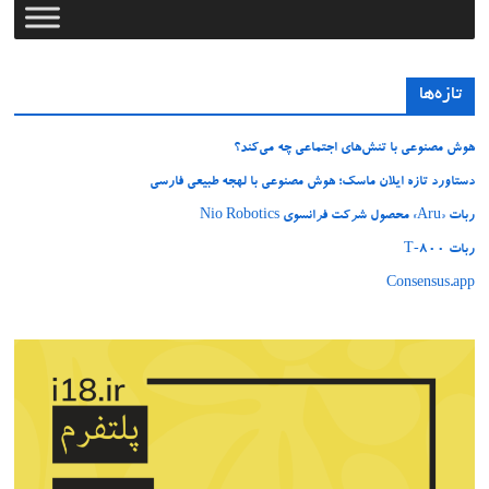
تازه‌ها
هوش مصنوعی با تنش‌های اجتماعی چه می‌کند؟
دستاورد تازه ایلان ماسک؛ هوش مصنوعی با لهجه طبیعی فارسی
ربات «Aru» محصول شرکت فرانسوی Nio Robotics
ربات T‑800
Consensus.app