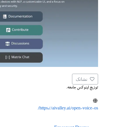
نشانک
توزیع لینوکس جامعه.
https://aivalley.ai/open-voice-os/