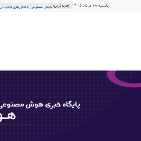
Ski
یکشنبه ۱۸ مرداد ۱۴۰۵
جدیدترین:
Consensus.app
t
هوش مصنوعی با تنش‌های اجتماعی 
دستاورد تازه ایلان ماسک؛ هوش مص
conten
هوشتاک
طبیعی فارسی
Robotics
|
ربات T‑800
پایگاه
خبری
هوش
مصنوعی
www.hooshtaak.ir