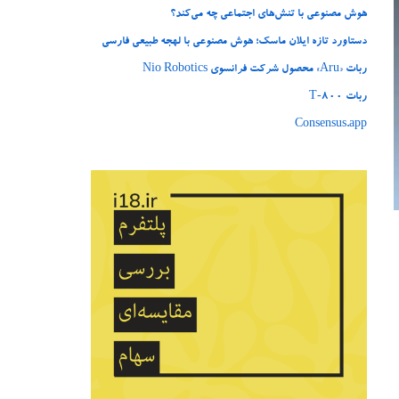
هوش مصنوعی با تنش‌های اجتماعی چه می‌کند؟
دستاورد تازه ایلان ماسک؛ هوش مصنوعی با لهجه طبیعی فارسی
ربات «Aru» محصول شرکت فرانسوی Nio Robotics
ربات T‑800
Consensus.app