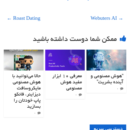
←
Roast Dating
Webuters AI
→
ممکن شما دوست داشته باشید
“هوش مصنوعی و
معرفی ۱۰ ابزار
حالا می‌توانید با
آینده بشریت”
مفید هوش
هوش مصنوعی
مصنوعی
مایکروسافت
۰
دیزاینر، فانکو
۰
پاپ خودتان را
بسازید
۰
دسترسی سریع