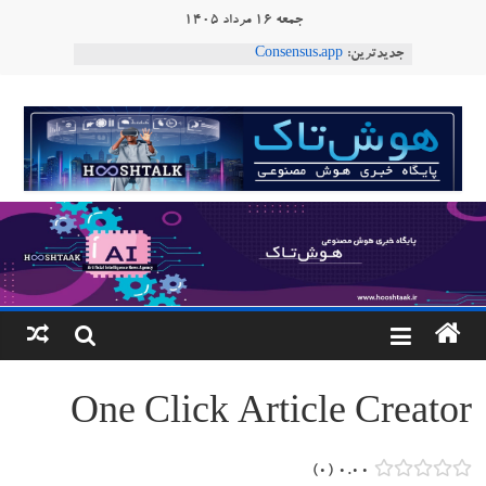
Ski
جمعه ۱۶ مرداد ۱۴۰۵
t
جدیدترین:
Consensus.app
conten
هوش مصنوعی با تنش‌های اجتماعی چه می‌کند؟
دستاورد تازه ایلان ماسک؛ هوش مصنوعی با لهجه
هوشتاک
طبیعی فارسی
ربات «Aru» محصول شرکت فرانسوی Nio
|
Robotics
ربات T‑800
پایگاه
خبری
هوش
مصنوعی
One Click Article Creator
www.hooshtaak.ir
۰
۰.۰۰