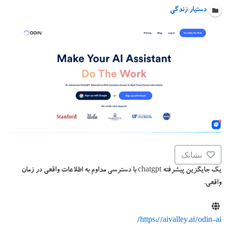
دستیار زندگی
نشانک
یک جایگزین پیشرفته chatgpt با دسترسی مداوم به اطلاعات واقعی در زمان
واقعی.
https://aivalley.ai/odin-ai/