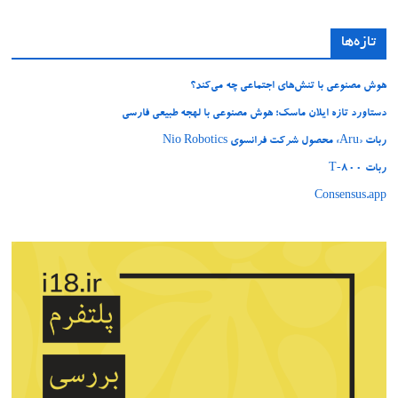
تازه‌ها
هوش مصنوعی با تنش‌های اجتماعی چه می‌کند؟
دستاورد تازه ایلان ماسک؛ هوش مصنوعی با لهجه طبیعی فارسی
ربات «Aru» محصول شرکت فرانسوی Nio Robotics
ربات T‑800
Consensus.app