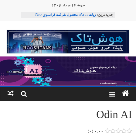
Ski
جمعه ۱۶ مرداد ۱۴۰۵
t
جدیدترین:
ربات «Aru» محصول شرکت فرانسوی Nio
conten
Robotics
ربات T‑800
هوشتاک
Consensus.app
هوش مصنوعی با تنش‌های اجتماعی چه می‌کند؟
|
دستاورد تازه ایلان ماسک؛ هوش مصنوعی با لهجه
طبیعی فارسی
پایگاه
خبری
هوش
مصنوعی
Odin AI
www.hooshtaak.ir
۰
۰.۰۰