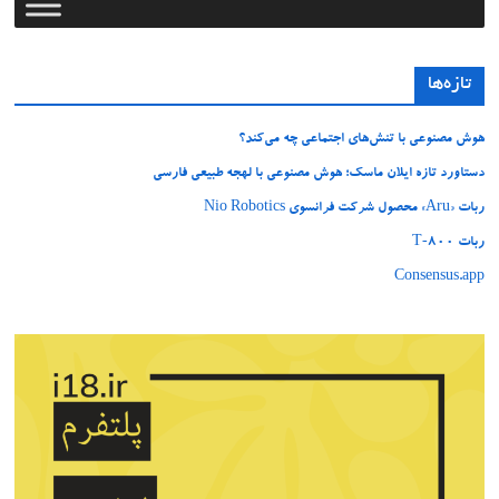
تازه‌ها
هوش مصنوعی با تنش‌های اجتماعی چه می‌کند؟
دستاورد تازه ایلان ماسک؛ هوش مصنوعی با لهجه طبیعی فارسی
ربات «Aru» محصول شرکت فرانسوی Nio Robotics
ربات T‑800
Consensus.app