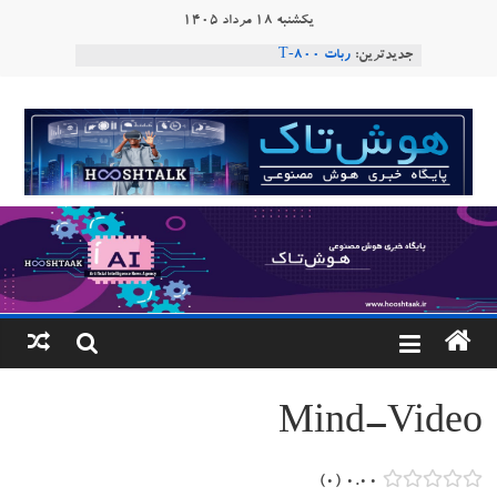
Ski
یکشنبه ۱۸ مرداد ۱۴۰۵
t
جدیدترین:
ربات T‑800
conten
Consensus.app
هوش مصنوعی با تنش‌های اجتماعی چه می‌کند؟
هوشتاک
دستاورد تازه ایلان ماسک؛ هوش مصنوعی با لهجه
طبیعی فارسی
|
ربات «Aru» محصول شرکت فرانسوی Nio
Robotics
پایگاه
خبری
هوش
مصنوعی
Mind-Video
www.hooshtaak.ir
۰
۰.۰۰