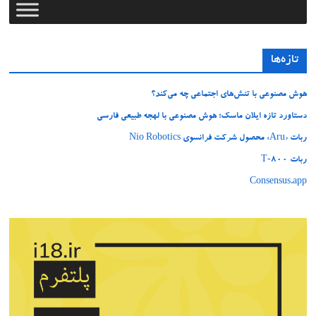
تازه‌ها
هوش مصنوعی با تنش‌های اجتماعی چه می‌کند؟
دستاورد تازه ایلان ماسک؛ هوش مصنوعی با لهجه طبیعی فارسی
ربات «Aru» محصول شرکت فرانسوی Nio Robotics
ربات T‑800
Consensus.app