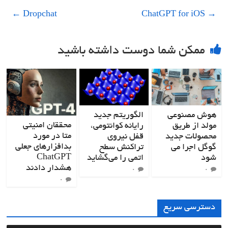
←
Dropchat
ChatGPT for iOS
→
ممکن شما دوست داشته باشید
هوش مصنوعی
الگوریتم جدید
محققان امنیتی
مولد از طریق
رایانه کوانتومی،
متا در مورد
محصولات جدید
قفل نیروی
بدافزارهای جعلی
گوگل اجرا می
تراکنش سطح
ChatGPT
شود
اتمی را می‌گشاید
هشدار دادند
۰
۰
۰
دسترسی سریع