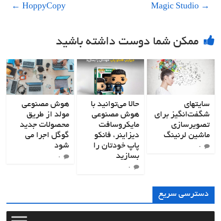
←
HoppyCopy
Magic Studio
→
ممکن شما دوست داشته باشید
سایتهای
حالا می‌توانید با
هوش مصنوعی
شگفت‌انگیز برای
هوش مصنوعی
مولد از طریق
تصویرسازی
مایکروسافت
محصولات جدید
ماشین لرنینگ
دیزاینر، فانکو
گوگل اجرا می
پاپ خودتان را
شود
۰
بسازید
۰
۰
دسترسی سریع