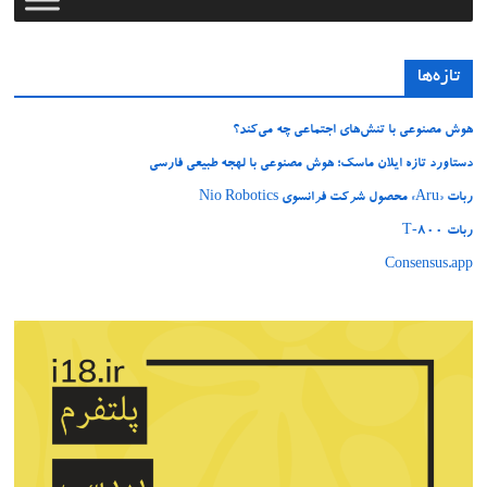
تازه‌ها
هوش مصنوعی با تنش‌های اجتماعی چه می‌کند؟
دستاورد تازه ایلان ماسک؛ هوش مصنوعی با لهجه طبیعی فارسی
ربات «Aru» محصول شرکت فرانسوی Nio Robotics
ربات T‑800
Consensus.app