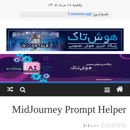
Ski
یکشنبه ۱۸ مرداد ۱۴۰۵
t
جدیدترین:
Consensus.app
conten
هوش مصنوعی با تنش‌های اجتماعی چه می‌کند؟
دستاورد تازه ایلان ماسک؛ هوش مصنوعی با لهجه
هوشتاک
طبیعی فارسی
ربات «Aru» محصول شرکت فرانسوی Nio
|
Robotics
ربات T‑800
پایگاه
خبری
هوش
مصنوعی
MidJourney Prompt Helper
www.hooshtaak.ir
۰
۰.۰۰