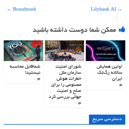
←
Brandmark
Lilybank AI
→
ممکن شما دوست داشته باشید
اولین همایش
شورای امنیت
شماقابل محاسبه
سالانه رگ‌تک
سازمان ملل
نیستید!
ایران
خطرات هوش
۰
مصنوعی را برای
۰
صلح و امنیت
جهانی بررسی کرد
۰
دسترسی سریع