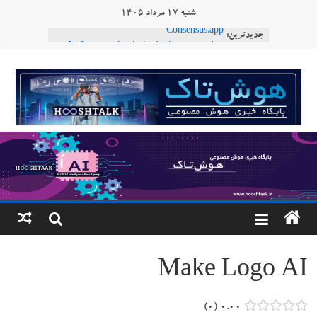
Ski
شنبه ۱۷ مرداد ۱۴۰۵
t
جدیدترین:
Consensus.app
conten
هوش مصنوعی با تنش‌های اجتماعی چه می‌کند؟
دستاورد تازه ایلان ماسک؛ هوش مصنوعی با لهجه
هوشتاک
طبیعی فارسی
ربات «Aru» محصول شرکت فرانسوی Nio
|
Robotics
ربات T‑800
پایگاه
خبری
هوش
مصنوعی
Make Logo AI
www.hooshtaak.ir
۰
۰.۰۰