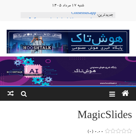
Ski
شنبه ۱۷ مرداد ۱۴۰۵
t
جدیدترین:
Consensus.app
conten
هوش مصنوعی با تنش‌های اجتماعی چه می‌کند؟
دستاورد تازه ایلان ماسک؛ هوش مصنوعی با لهجه
هوشتاک
طبیعی فارسی
ربات «Aru» محصول شرکت فرانسوی Nio
|
Robotics
ربات T‑800
پایگاه
خبری
هوش
مصنوعی
MagicSlides
www.hooshtaak.ir
۰
۰.۰۰