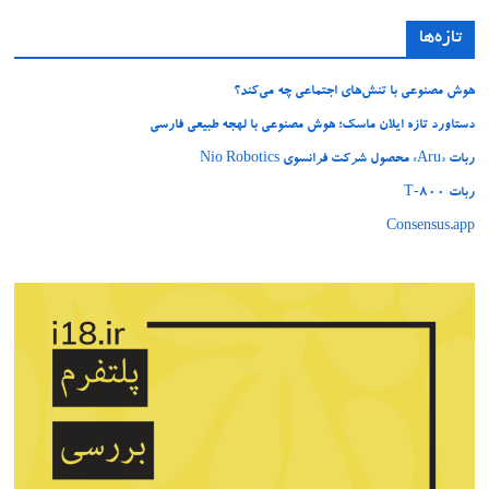
تازه‌ها
هوش مصنوعی با تنش‌های اجتماعی چه می‌کند؟
دستاورد تازه ایلان ماسک؛ هوش مصنوعی با لهجه طبیعی فارسی
ربات «Aru» محصول شرکت فرانسوی Nio Robotics
ربات T‑800
Consensus.app