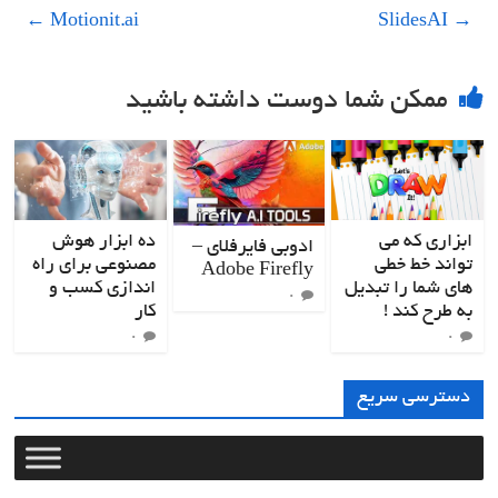
←
Motionit.ai
SlidesAI
→
ممکن شما دوست داشته باشید
ابزاری که می
ده ابزار هوش
ادوبی فایرفلای –
تواند خط خطی
مصنوعی برای راه
Adobe Firefly
های شما را تبدیل
اندازی کسب و
۰
به طرح کند !
کار
۰
۰
دسترسی سریع