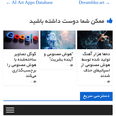
←
AI Art Apps Database
Dreamlike.art
→
ممکن شما دوست داشته باشید
ده‌ها هزار آهنگ
“هوش مصنوعی و
گوگل تصاویر
تولید شده توسط
آینده بشریت”
ساخته‌شده با
هوش مصنوعی از
هوش مصنوعی را
۰
اسپاتیفای حذف
برچسب‌گذاری
شدند
می‌کند
۰
۰
دسترسی سریع