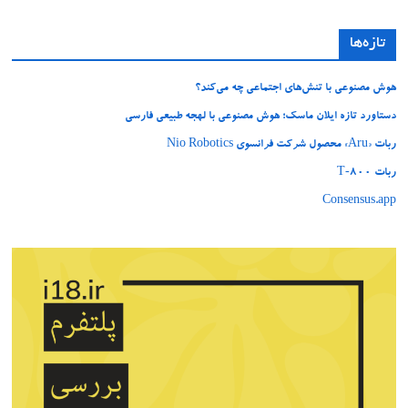
تازه‌ها
هوش مصنوعی با تنش‌های اجتماعی چه می‌کند؟
دستاورد تازه ایلان ماسک؛ هوش مصنوعی با لهجه طبیعی فارسی
ربات «Aru» محصول شرکت فرانسوی Nio Robotics
ربات T‑800
Consensus.app