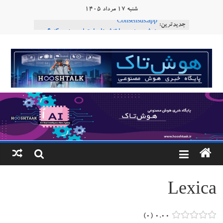
Ski
شنبه ۱۷ مرداد ۱۴۰۵
t
جدیدترین:
Consensus.app
conten
هوش مصنوعی با تنش‌های اجتماعی چه می‌کند؟
دستاورد تازه ایلان ماسک؛ هوش مصنوعی با لهجه
هوشتاک
طبیعی فارسی
ربات «Aru» محصول شرکت فرانسوی Nio
|
Robotics
ربات T‑800
پایگاه
خبری
هوش
مصنوعی
Lexica
www.hooshtaak.ir
۰
۰.۰۰