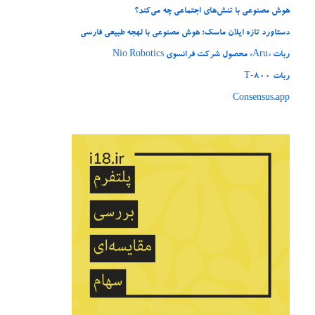
هوش مصنوعی با تنش‌های اجتماعی چه می‌کند؟
دستاورد تازه ایلان ماسک؛ هوش مصنوعی با لهجه طبیعی فارسی
ربات «Aru» محصول شرکت فرانسوی Nio Robotics
ربات T‑800
Consensus.app