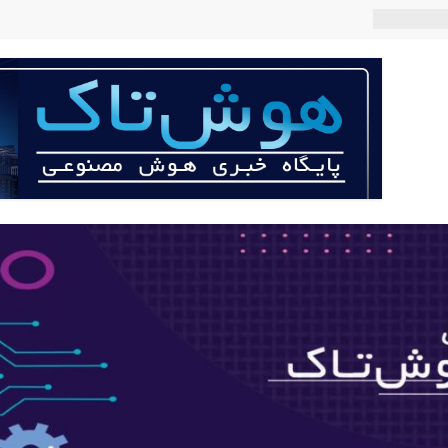
 می‌کند؟
عی با لهجه
ربات «Aru» محصول شرکت فرانسوی Nio