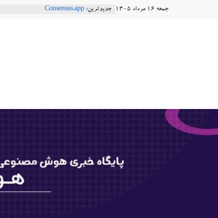
Ski
جمعه ۱۶ مرداد ۱۴۰۵
جدیدترین:
Consensus.app
t
هوش مصنوعی با تنش‌های اجتماعی چه
دستاورد تازه ایلان ماسک؛ هوش مصنو
conten
هوشتاک
طبیعی فارسی
Robotics
|
ربات T‑800
پایگاه
خبری
هوش
مصنوعی
www.hooshtaak.ir