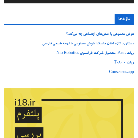
تازه‌ها
هوش مصنوعی با تنش‌های اجتماعی چه می‌کند؟
دستاورد تازه ایلان ماسک؛ هوش مصنوعی با لهجه طبیعی فارسی
ربات «Aru» محصول شرکت فرانسوی Nio Robotics
ربات T‑800
Consensus.app