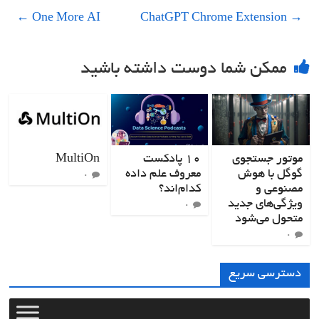
←
One More AI
ChatGPT Chrome Extension
→
ممکن شما دوست داشته باشید
موتور جستجوی
۱۰ پادکست
MultiOn
گوگل با هوش
معروف علم داده
۰
مصنوعی و
کدام‌اند؟
ویژگی‌های جدید
۰
متحول می‌شود
۰
دسترسی سریع