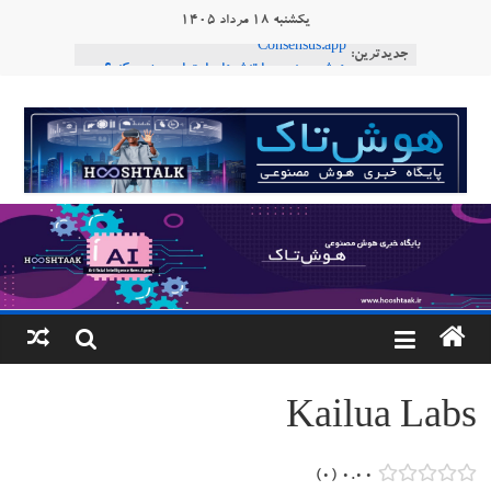
Ski
یکشنبه ۱۸ مرداد ۱۴۰۵
t
جدیدترین:
Consensus.app
conten
هوش مصنوعی با تنش‌های اجتماعی چه می‌کند؟
دستاورد تازه ایلان ماسک؛ هوش مصنوعی با لهجه
هوشتاک
طبیعی فارسی
ربات «Aru» محصول شرکت فرانسوی Nio
|
Robotics
ربات T‑800
پایگاه
خبری
هوش
مصنوعی
Kailua Labs
www.hooshtaak.ir
۰
۰.۰۰