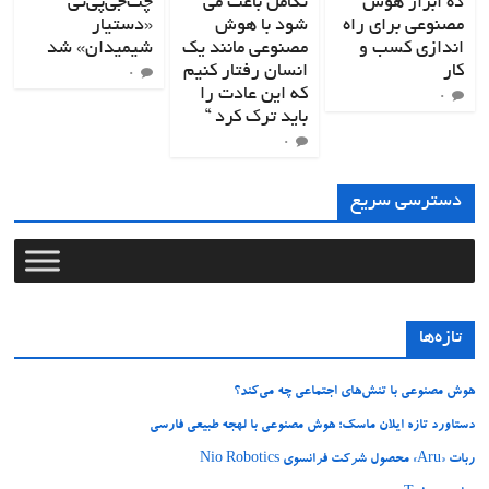
ده ابزار هوش
تکامل باعث می
چت‌جی‌پی‌تی
مصنوعی برای راه
شود با هوش
«دستیار
اندازی کسب و
مصنوعی مانند یک
شیمیدان» شد
کار
انسان رفتار کنیم
۰
که این عادت را
۰
باید ترک کرد “
۰
دسترسی سریع
تازه‌ها
هوش مصنوعی با تنش‌های اجتماعی چه می‌کند؟
دستاورد تازه ایلان ماسک؛ هوش مصنوعی با لهجه طبیعی فارسی
ربات «Aru» محصول شرکت فرانسوی Nio Robotics