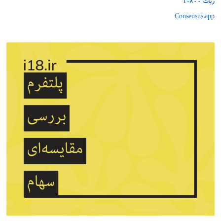
ربات T‑800
Consensus.app