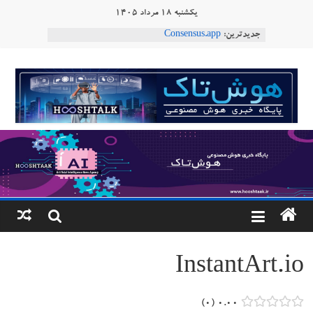
Ski
یکشنبه ۱۸ مرداد ۱۴۰۵
t
جدیدترین:
Consensus.app
conten
هوش مصنوعی با تنش‌های اجتماعی چه می‌کند؟
دستاورد تازه ایلان ماسک؛ هوش مصنوعی با لهجه
هوشتاک
طبیعی فارسی
ربات «Aru» محصول شرکت فرانسوی Nio
|
Robotics
ربات T‑800
پایگاه
خبری
هوش
مصنوعی
InstantArt.io
www.hooshtaak.ir
۰
۰.۰۰