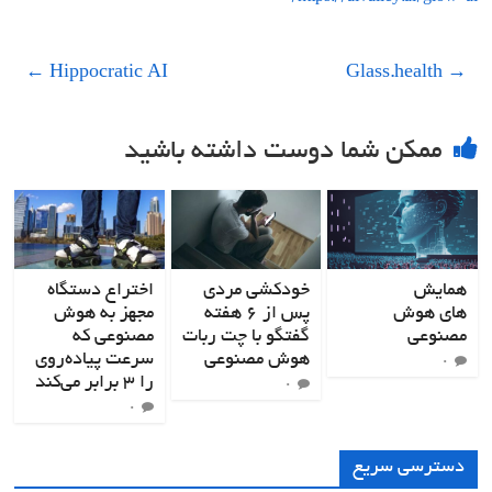
←
Hippocratic AI
Glass.health
→
ممکن شما دوست داشته باشید
همایش
خودکشی مردی
اختراع دستگاه
های هوش
پس از ۶ هفته
مجهز به هوش
مصنوعی
گفتگو با چت ربات
مصنوعی که
هوش مصنوعی
سرعت پیاده‌روی
۰
را ۳ برابر می‌کند
۰
۰
دسترسی سریع