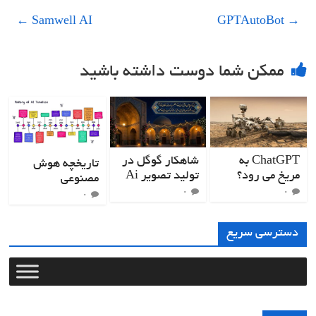
←
Samwell AI
GPTAutoBot
→
ممکن شما دوست داشته باشید
ChatGPT به
شاهکار گوگل در
تاریخچه هوش
مریخ می رود؟
تولید تصویر Ai
مصنوعی
۰
۰
۰
دسترسی سریع