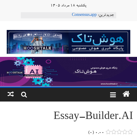
Ski
یکشنبه ۱۸ مرداد ۱۴۰۵
t
جدیدترین:
Consensus.app
conten
هوش مصنوعی با تنش‌های اجتماعی چه می‌کند؟
دستاورد تازه ایلان ماسک؛ هوش مصنوعی با لهجه
هوشتاک
طبیعی فارسی
ربات «Aru» محصول شرکت فرانسوی Nio
|
Robotics
ربات T‑800
پایگاه
خبری
هوش
مصنوعی
Essay-Builder.AI
www.hooshtaak.ir
۰
۰.۰۰