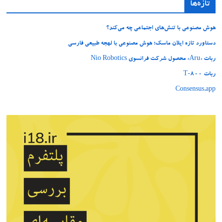
تازه‌ها
هوش مصنوعی با تنش‌های اجتماعی چه می‌کند؟
دستاورد تازه ایلان ماسک؛ هوش مصنوعی با لهجه طبیعی فارسی
ربات «Aru» محصول شرکت فرانسوی Nio Robotics
ربات T‑800
Consensus.app