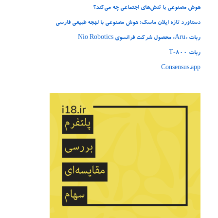
هوش مصنوعی با تنش‌های اجتماعی چه می‌کند؟
دستاورد تازه ایلان ماسک؛ هوش مصنوعی با لهجه طبیعی فارسی
ربات «Aru» محصول شرکت فرانسوی Nio Robotics
ربات T‑800
Consensus.app