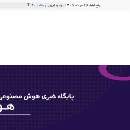
Ski
پنج‌شنبه ۱۵ مرداد ۱۴۰۵
جدیدترین:
ربات T‑800
t
Consensus.app
هوش مصنوعی با تنش‌های اجتماعی
conten
هوشتاک
دستاورد تازه ایلان ماسک؛ هوش م
طبیعی فارسی
|
Robotics
پایگاه
خبری
هوش
مصنوعی
www.hooshtaak.ir