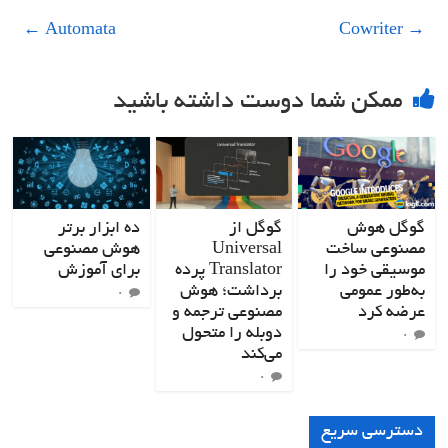
←
Automata
Cowriter
→
ممکن شما دوست داشته باشید
گوگل هوش
گوگل از
ده ابزار برتر
مصنوعی ساخت
Universal
هوش مصنوعی
موسیقی خود را
Translator پرده
برای آموزش
به‌طور عمومی
برداشت؛ هوش
۰
عرضه کرد
مصنوعی ترجمه و
دوبله را متحول
۰
می‌کند
۰
دسترسی سریع