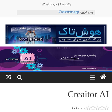
Ski
یکشنبه ۱۸ مرداد ۱۴۰۵
t
جدیدترین:
Consensus.app
conten
هوش مصنوعی با تنش‌های اجتماعی چه می‌کند؟
دستاورد تازه ایلان ماسک؛ هوش مصنوعی با لهجه
هوشتاک
طبیعی فارسی
ربات «Aru» محصول شرکت فرانسوی Nio
|
Robotics
ربات T‑800
پایگاه
خبری
هوش
مصنوعی
Creaitor AI
www.hooshtaak.ir
۰
۰.۰۰