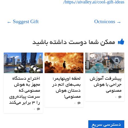
https://aivalley.ai/cool-gift-ideas/
←
Suggest Gift
Octoicons
→
ممکن شما دوست داشته باشید
پیشرفت آموزش
لحظه اوپنهایمر؛
اختراع دستگاه
جراحی با هوش
بمب‌های اتم در
مجهز به هوش
مصنوعی
دستان هوش
مصنوعی که
مصنوعی!
سرعت پیاده‌روی
۰
را ۳ برابر می‌کند
۰
۰
دسترسی سریع