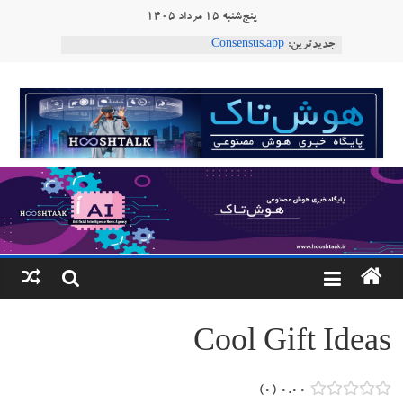
Ski
پنج‌شنبه ۱۵ مرداد ۱۴۰۵
t
جدیدترین:
Consensus.app
conten
هوش مصنوعی با تنش‌های اجتماعی چه می‌کند؟
دستاورد تازه ایلان ماسک؛ هوش مصنوعی با لهجه
هوشتاک
طبیعی فارسی
ربات «Aru» محصول شرکت فرانسوی Nio
|
Robotics
ربات T‑800
پایگاه
خبری
هوش
مصنوعی
Cool Gift Ideas
www.hooshtaak.ir
۰
۰.۰۰