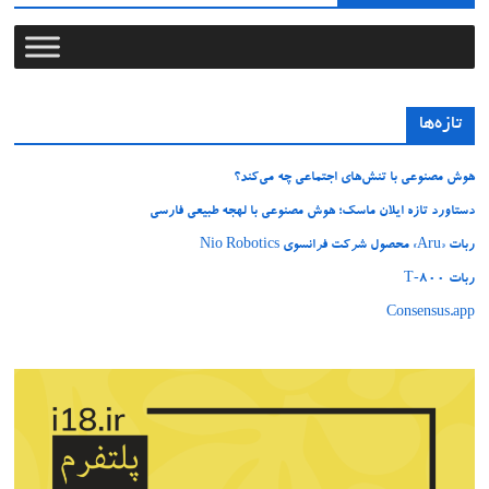
تازه‌ها
هوش مصنوعی با تنش‌های اجتماعی چه می‌کند؟
دستاورد تازه ایلان ماسک؛ هوش مصنوعی با لهجه طبیعی فارسی
ربات «Aru» محصول شرکت فرانسوی Nio Robotics
ربات T‑800
Consensus.app