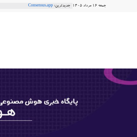
Ski
جمعه ۱۶ مرداد ۱۴۰۵
جدیدترین:
Consensus.app
t
هوش مصنوعی با تنش‌های اجتماعی چه
دستاورد تازه ایلان ماسک؛ هوش مصنو
conten
هوشتاک
طبیعی فارسی
Robotics
|
ربات T‑800
پایگاه
خبری
هوش
مصنوعی
www.hooshtaak.ir