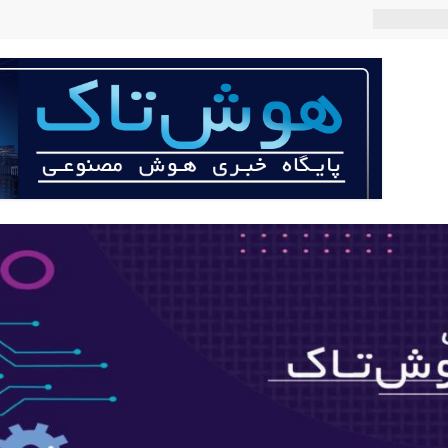
 می‌کند؟
عی با لهجه
ربات «Aru» محصول شرکت فرانسوی Nio