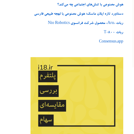
هوش مصنوعی با تنش‌های اجتماعی چه می‌کند؟
دستاورد تازه ایلان ماسک؛ هوش مصنوعی با لهجه طبیعی فارسی
ربات «Aru» محصول شرکت فرانسوی Nio Robotics
ربات T‑800
Consensus.app