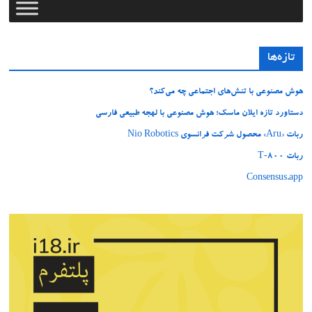
تازه‌ها
هوش مصنوعی با تنش‌های اجتماعی چه می‌کند؟
دستاورد تازه ایلان ماسک؛ هوش مصنوعی با لهجه طبیعی فارسی
ربات «Aru» محصول شرکت فرانسوی Nio Robotics
ربات T‑800
Consensus.app