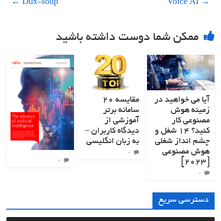
←
Dux-soup
Voice AI
→
ممکن شما دوست داشته باشید
آیا می خواهید در
مقایسه ۲۰
زمینه هوش
سامانه برتر
مصنوعی کار
آموزشی از
کنید؟ ۱۴ شغل و
دیدگاه کاربران –
چشم انداز شغلی
به زبان انگلیسی
هوش مصنوعی
۰
[۲۰۲۳]
۰
۰
دسترسی سریع