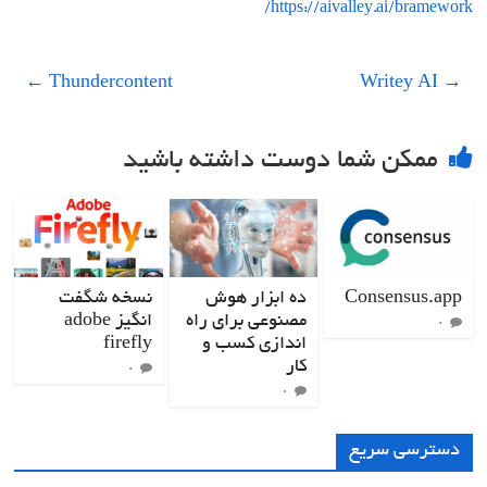
https://aivalley.ai/bramework/
←
Thundercontent
Writey AI
→
ممکن شما دوست داشته باشید
Consensus.app
ده ابزار هوش
نسخه شگفت
مصنوعی برای راه
انگیز adobe
۰
اندازی کسب و
firefly
کار
۰
۰
دسترسی سریع