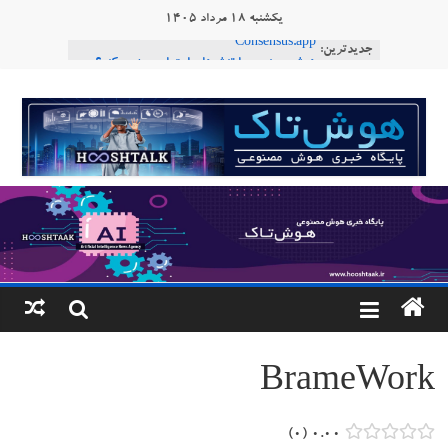
Ski
یکشنبه ۱۸ مرداد ۱۴۰۵
t
جدیدترین:
Consensus.app
conten
هوش مصنوعی با تنش‌های اجتماعی چه می‌کند؟
دستاورد تازه ایلان ماسک؛ هوش مصنوعی با لهجه
هوشتاک
طبیعی فارسی
ربات «Aru» محصول شرکت فرانسوی Nio
|
Robotics
ربات T‑800
پایگاه
خبری
هوش
مصنوعی
BrameWork
www.hooshtaak.ir
۰
۰.۰۰