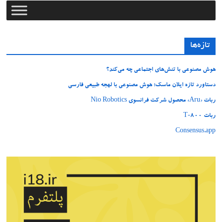
تازه‌ها
هوش مصنوعی با تنش‌های اجتماعی چه می‌کند؟
دستاورد تازه ایلان ماسک؛ هوش مصنوعی با لهجه طبیعی فارسی
ربات «Aru» محصول شرکت فرانسوی Nio Robotics
ربات T‑800
Consensus.app