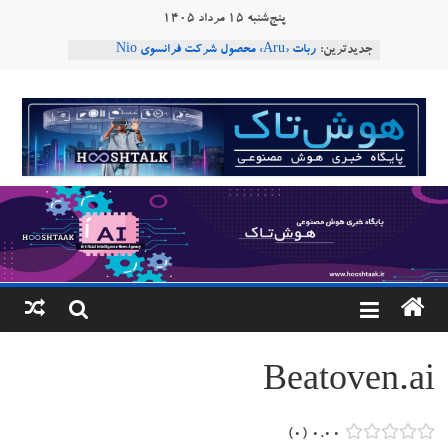
Ski
پنج‌شنبه ۱۵ مرداد ۱۴۰۵
t
دستاورد تازه ایلان ماسک؛ هوش مصنوعی با لهجه
جدیدترین:
طبیعی فارسی
conten
ربات «Aru» محصول شرکت فرانسوی Nio
هوشتاک
Robotics
ربات T‑800
Consensus.app
|
هوش مصنوعی با تنش‌های اجتماعی چه می‌کند؟
پایگاه
خبری
هوش
مصنوعی
Beatoven.ai
www.hooshtaak.ir
۰
۰.۰۰