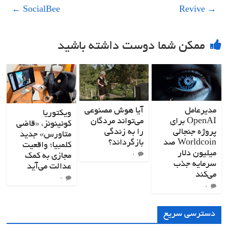
←
SocialBee
Revive
→
ممکن شما دوست داشته باشید
مدیرعامل
آیا هوش مصنوعی
ویکتوریا
OpenAI برای
می‌تواند مردگان
کوئینونز، «قاضی
پروژه جنجالی
را به زندگی
متاورس» جدید
Worldcoin صد
بازگرداند؟
کلمبیا؛ واقعیت
میلیون دلار
مجازی به کمک
۰
سرمایه جذب
عدالت می‌آید
می‌کند
۰
۰
دسترسی سریع