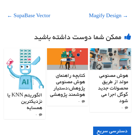
←
SupaBase Vector
Magify Design
→
ممکن شما دوست داشته باشید
هوش مصنوعی
کتابچه راهنمای
مولد از طریق
هوش مصنوعی
محصولات جدید
پژوهش:دستیار
گوگل اجرا می
هوشمند پژوهشی
الگوریتم KNN یا
شود
نزدیکترین
۰
همسایه
۰
۰
دسترسی سریع