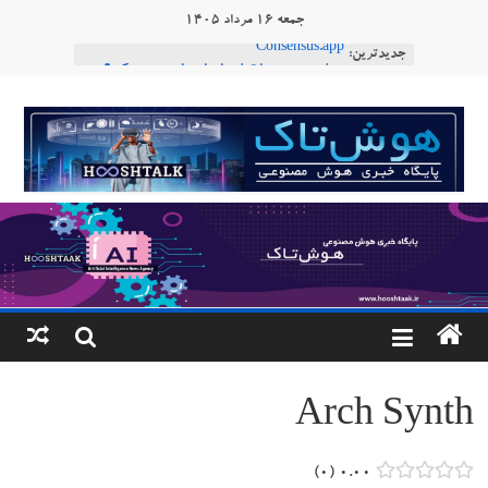
Ski
جمعه ۱۶ مرداد ۱۴۰۵
t
جدیدترین:
Consensus.app
conten
هوش مصنوعی با تنش‌های اجتماعی چه می‌کند؟
دستاورد تازه ایلان ماسک؛ هوش مصنوعی با لهجه
هوشتاک
طبیعی فارسی
ربات «Aru» محصول شرکت فرانسوی Nio
|
Robotics
ربات T‑800
پایگاه
خبری
هوش
مصنوعی
Arch Synth
www.hooshtaak.ir
۰
۰.۰۰