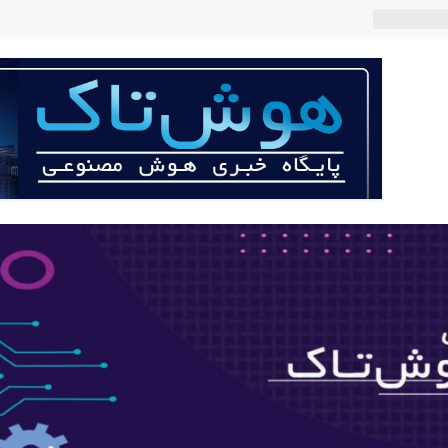
 می‌کند؟
عی با لهجه
ربات «Aru» محصول شرکت فرانسوی Nio