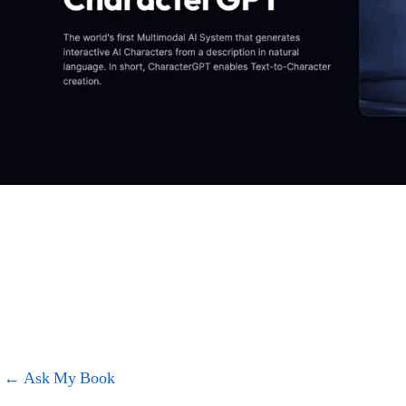
←
Ask My Book