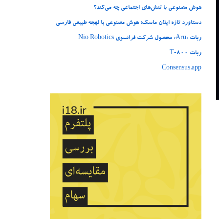
هوش مصنوعی با تنش‌های اجتماعی چه می‌کند؟
دستاورد تازه ایلان ماسک؛ هوش مصنوعی با لهجه طبیعی فارسی
ربات «Aru» محصول شرکت فرانسوی Nio Robotics
ربات T‑800
Consensus.app