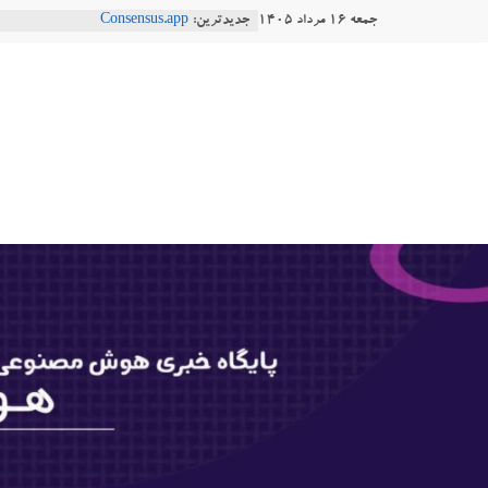
Ski
جمعه ۱۶ مرداد ۱۴۰۵
جدیدترین:
Consensus.app
t
هوش مصنوعی با تنش‌های اجتماعی چه
دستاورد تازه ایلان ماسک؛ هوش مصنو
conten
هوشتاک
طبیعی فارسی
Robotics
|
پایگاه
خبری
هوش
مصنوعی
www.hooshtaak.ir