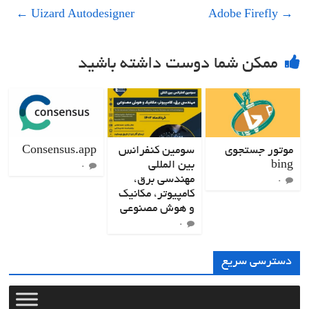
←
Uizard Autodesigner
Adobe Firefly
→
ممکن شما دوست داشته باشید
موتور جستجوی
سومین کنفرانس
Consensus.app
bing
بین المللی
۰
مهندسی برق،
۰
کامپیوتر، مکانیک
و هوش مصنوعی
۰
دسترسی سریع