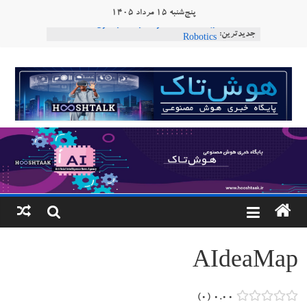
Ski
پنج‌شنبه ۱۵ مرداد ۱۴۰۵
t
ربات «Aru» محصول شرکت فرانسوی Nio
جدیدترین:
conten
Robotics
ربات T‑800
هوشتاک
Consensus.app
هوش مصنوعی با تنش‌های اجتماعی چه می‌کند؟
|
دستاورد تازه ایلان ماسک؛ هوش مصنوعی با لهجه
طبیعی فارسی
پایگاه
خبری
هوش
مصنوعی
AIdeaMap
www.hooshtaak.ir
۰
۰.۰۰