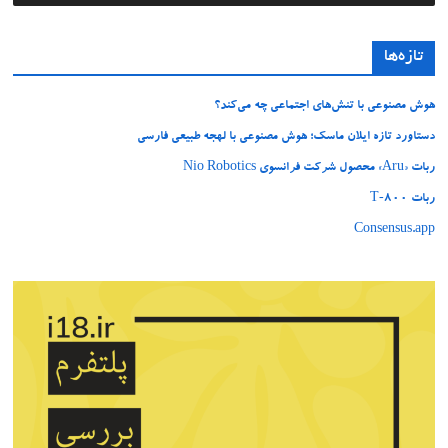
تازه‌ها
هوش مصنوعی با تنش‌های اجتماعی چه می‌کند؟
دستاورد تازه ایلان ماسک؛ هوش مصنوعی با لهجه طبیعی فارسی
ربات «Aru» محصول شرکت فرانسوی Nio Robotics
ربات T‑800
Consensus.app