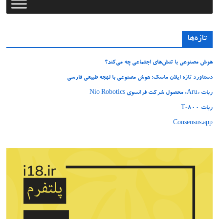
تازه‌ها
هوش مصنوعی با تنش‌های اجتماعی چه می‌کند؟
دستاورد تازه ایلان ماسک؛ هوش مصنوعی با لهجه طبیعی فارسی
ربات «Aru» محصول شرکت فرانسوی Nio Robotics
ربات T‑800
Consensus.app