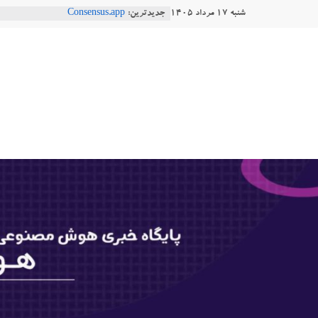
Ski
شنبه ۱۷ مرداد ۱۴۰۵
جدیدترین:
Consensus.app
t
هوش مصنوعی با تنش‌های اجتماعی چه
دستاورد تازه ایلان ماسک؛ هوش مصنو
conten
هوشتاک
طبیعی فارسی
Robotics
|
ربات T‑800
پایگاه
خبری
هوش
مصنوعی
www.hooshtaak.ir