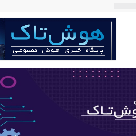
 می‌کند؟
عی با لهجه
ربات «Aru» محصول شرکت فرانسوی Nio