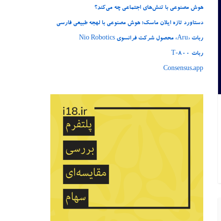
هوش مصنوعی با تنش‌های اجتماعی چه می‌کند؟
دستاورد تازه ایلان ماسک؛ هوش مصنوعی با لهجه طبیعی فارسی
ربات «Aru» محصول شرکت فرانسوی Nio Robotics
ربات T‑800
Consensus.app