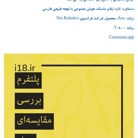
دستاورد تازه ایلان ماسک؛ هوش مصنوعی با لهجه طبیعی فارسی
ربات «Aru» محصول شرکت فرانسوی Nio Robotics
ربات T‑800
Consensus.app