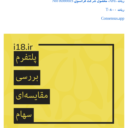
ربات «Aru» محصول شرکت فرانسوی Nio Robotics
ربات T‑800
Consensus.app