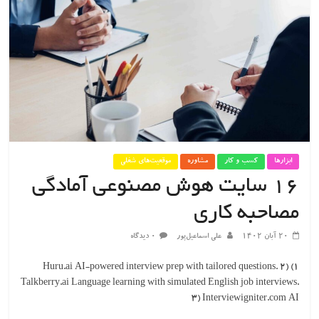
ابزارها
کسب و کار
مشاوره
موقعیت‌های شغلی
۱۶ سایت هوش مصنوعی آمادگی
مصاحبه کاری
۲۰ آبان ۱۴۰۲
علی اسماعیل‌پور
۰ دیدگاه
1) Huru.ai AI-powered interview prep with tailored questions. 2)
Talkberry.ai Language learning with simulated English job interviews.
3) Interviewigniter.com AI