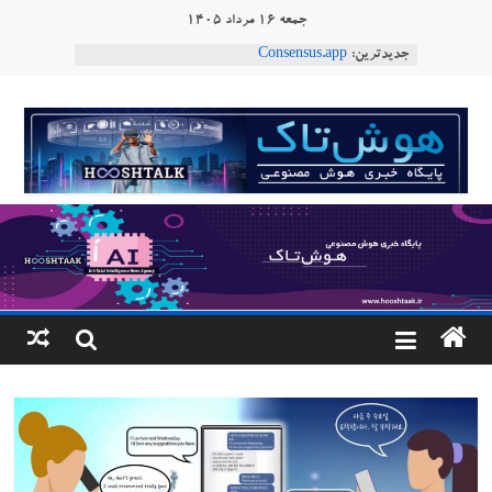
Ski
جمعه ۱۶ مرداد ۱۴۰۵
t
جدیدترین:
Consensus.app
conten
هوش مصنوعی با تنش‌های اجتماعی چه می‌کند؟
دستاورد تازه ایلان ماسک؛ هوش مصنوعی با لهجه
هوشتاک
طبیعی فارسی
ربات «Aru» محصول شرکت فرانسوی Nio
|
Robotics
ربات T‑800
پایگاه
خبری
هوش
مصنوعی
www.hooshtaak.ir