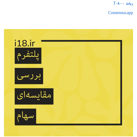
ربات T‑800
Consensus.app